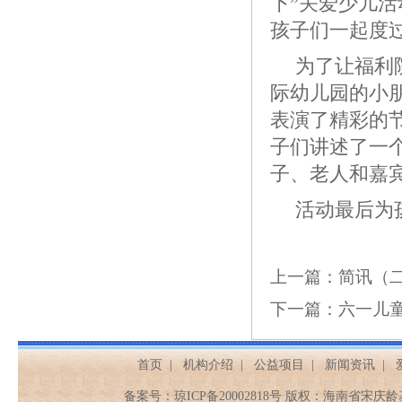
下”关爱少儿
孩子们一起度
为了让福利
际幼儿园的小
表演了精彩的
子们讲述了一
子、老人和嘉
活动最后为
上一篇：
简讯（
下一篇：
六一儿
首页
|
机构介绍
|
公益项目
|
新闻资讯
|
备案号：
琼ICP备20002818号
版权：海南省宋庆龄